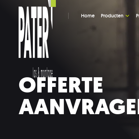
Home
Producten
P
Specialistisc
Staalconstruc
Dak en gevel
OFFERTE
Prefab beton
Cascobouw
AANVRAGE