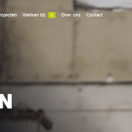
rojecten
Werken bij
Over ons
Contact
h werk
ties
N