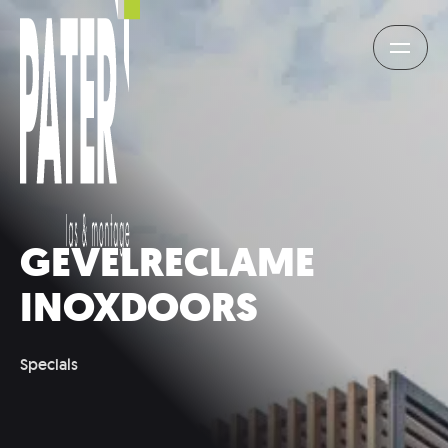
GEVELRECLAME
INOXDOORS
Specials